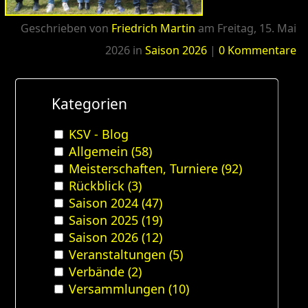
Geschrieben von
Friedrich Martin
am
Freitag, 15. Mai
Kategorien:
2026
in
Saison 2026
|
0 Kommentare
Kategorien
KSV - Blog
Allgemein (58)
Meisterschaften, Turniere (92)
Rückblick (3)
Saison 2024 (47)
Saison 2025 (19)
Saison 2026 (12)
Veranstaltungen (5)
Verbände (2)
Versammlungen (10)