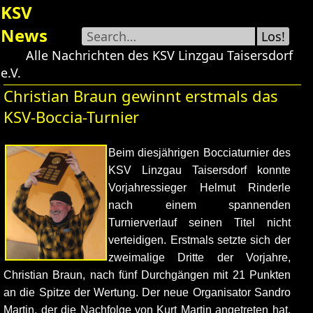
Skip
KSV
to
News
Los!
content
Alle Nachrichten des KSV Linzgau Taisersdorf
e.V.
Christian Braun gewinnt erstmals das
KSV-Boccia-Turnier
Beim diesjährigen Bocciaturnier des
KSV Linzgau Taisersdorf konnte
Vorjahressieger Helmut Rinderle
nach einem spannenden
Turnierverlauf seinen Titel nicht
verteidigen. Erstmals setzte sich der
zweimalige Dritte der Vorjahre,
Christian Braun, nach fünf Durchgängen mit 21 Punkten
an die Spitze der Wertung. Der neue Organisator Sandro
Martin, der die Nachfolge von Kurt Martin angetreten hat,